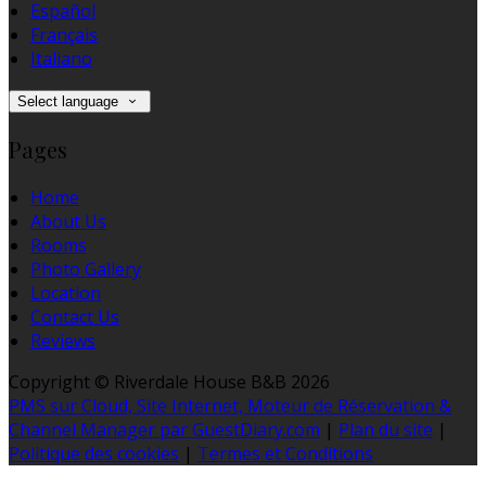
Español
Français
Italiano
Select language
Pages
Home
About Us
Rooms
Photo Gallery
Location
Contact Us
Reviews
Copyright ©
Riverdale House B&B 2026
PMS sur Cloud, Site Internet, Moteur de Réservation &
Channel Manager par GuestDiary.com
|
Plan du site
|
Politique des cookies
|
Termes et Conditions