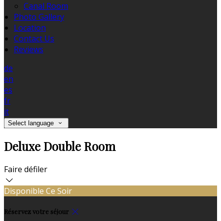
Canal Room
Photo Gallery
Location
Contact Us
Reviews
de
en
es
fr
it
Select language
Deluxe Double Room
Faire défiler
Disponible Ce Soir
Réservez votre séjour