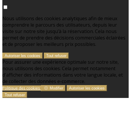
Nous utilisons des cookies analytiques afin de mieux
comprendre le parcours des utilisateurs, depuis leur
visite sur notre site jusqu’à la réservation. Cela nous
permet de prendre des décisions commerciales éclairées
et de proposer les meilleurs prix possibles.
Autoriser les cookies
Tout refuser
Pour assurer une expérience optimale sur notre site,
nous utilisons des cookies. Cela permet notamment
d'afficher des informations dans votre langue locale, et
de collecter des données e-commerce.
Politique des cookies
Modifier
Autoriser les cookies
Tout refuser