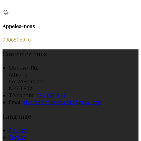
Appelez-nous
0906503916
Contactez nous
Clonown Rd,
Athlone,
Co. Westmeath,
N37 TP02
Téléphone
:
0906503916
Email:
riverdalehousebandb@gmail.com
Language
Deutsch
English