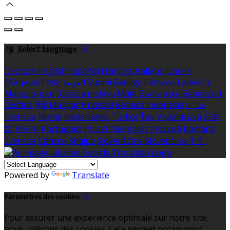
Select language
Deutsch
English
Español
Français
Italiano
Dansk
Ελληνικά
Eesti
العربية
Suomi
Gaeilge
Lietuvių
Latviešu
Македонски
Bahasa melayu
Malti
Български
Беларускі
Čeština
हिंदी
Magyar
Hrvatski
Bahasa indonesia
עברית
Íslenska
Norsk
Nederlands
Türkçe
ไทย
Українська
日本
語
한국어
Português
Polski
Tiếng việt
Русский
Română
Svenska
Српски
Shqipe
Slovenščina
Slovenčina
中文
Powered by
Translate
Paramètres des cookies
Pour assurer une expérience optimale sur notre site,
nous utilisons des cookies. Cela permet notamment